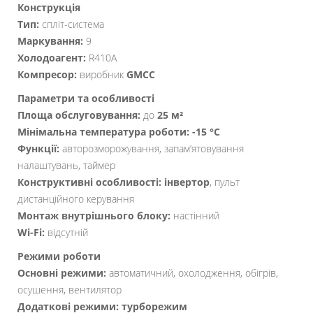
Конструкція
Тип:
спліт-система
Маркування:
9
Холодоагент:
R410A
Компресор:
виробник
GMCC
Параметри та особливості
Площа обслуговування:
до
25 м²
Мінімальна температура роботи:
-15 °C
Функції:
авторозморожування, запам’ятовування
налаштувань, таймер
Конструктивні особливості:
інвертор
, пульт
дистанційного керування
Монтаж внутрішнього блоку:
настінний
Wi-Fi:
відсутній
Режими роботи
Основні режими:
автоматичний, охолодження, обігрів,
осушення, вентилятор
Додаткові режими:
турборежим