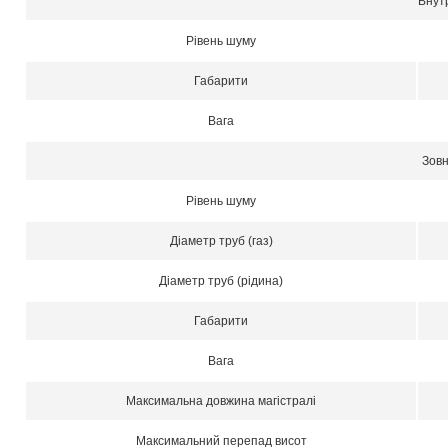
Внут
Рівень шуму
Габарити
Вага
Зовн
Рівень шуму
Діаметр труб (газ)
Діаметр труб (рідина)
Габарити
Вага
Максимальна довжина магістралі
Максимальний перепад висот