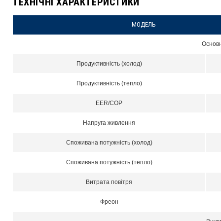
ТЕХНІЧНІ ХАРАКТЕРИСТИКИ
МОДЕЛЬ
Основн
Продуктивність (холод)
Продуктивність (тепло)
EER/COP
Напруга живлення
Споживана потужність (холод)
Споживана потужність (тепло)
Витрата повітря
Фреон