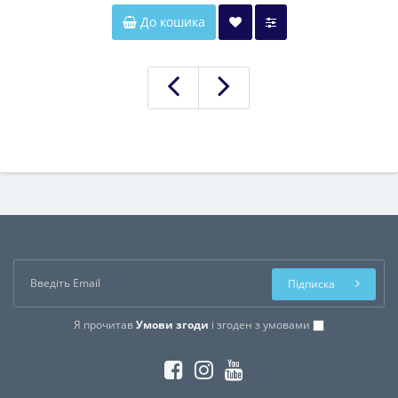
До кошика
Підписка
Я прочитав
Умови згоди
і згоден з умовами