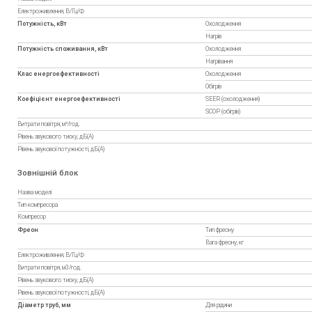
Електроживлення, В/Гц/Ф
Потужність, кВт
Охолодження
Нагрів
Потужність споживання, кВт
Охолодження
Нагрівання
Клас енергоефективності
Охолодження
Обігрів
Коефіцієнт енергоефективності
SEER (охолодження)
SCOP (обігрів)
Витрати повітря, м³/год.
Рівень звукового тиску, дБ(А)
Рівень звукової потужності, дБ(А)
Зовнішній блок
Назва моделі
Тип компресора
Компресор
Фреон
Тип фреону
Вага фреону, кг
Електроживлення, В/Гц/Ф
Витрати повітря, м3/год.
Рівень звукового тиску, дБ(А)
Рівень звукової потужності, дБ(А)
Діаметр труб, мм
Для рідини