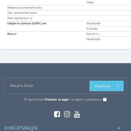
Газова
Мінімальна довжина магістралі, м
Макс. довжина магістралі, м
Макс. перепад висот, м
Габаритні розміри (ШхВхГ), мм
Без упаковки
В упаковці
Вага, кг
Вага нетто
Загальна вага
Підписка
Я прочитав
Умови згоди
і згоден з умовами
ІНФОРМАЦІЯ