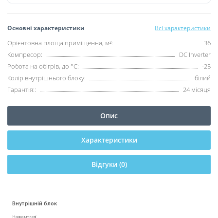
Основні характеристики
Всі характеристики
Орієнтовна площа приміщення, м²:
36
Компресор:
DC Inverter
Робота на обігрів, до °C:
-25
Колір внутрішнього блоку:
білий
Гарантія::
24 місяця
Опис
Характеристики
Відгуки (0)
Внутрішній блок
Назва моделі