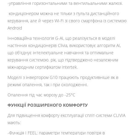
-управління горизонтальними та вентильальними жалюзі.
кондиціонером можна не тільки з пульта дистанційного
керування, але й через Wi-Fi зі свого смартфона із системою
Android
Інноваційна технологія G-AI, що реалізується в моделі
настінних кондиціонерів Clivia, використовує алгоритм AI,
що об'єднує інтелектуальне навчання та оптимальне
керування системою. рік, що підтверджено незалежним
міжнародним сертифікатом Intertek.
Моделі з інвертором G10 працюють продуктивніше як в
режимі опалення, так і при охолодженні.
Опалення під час морозу до -25°С
ФУНКЦІЇ РОЗШИРЕНОГО КОМФОРТУ
Для підвищення комфорту експлуатації спліт-системи CLIVIA
мають:
-Функція I FEEL: параметри температури повітря в