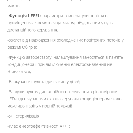
мають:
-
Функція I FEEL:
параметри температури повітря в
приміщеннях фіксуються датчиком, вбудованим у пульт
дистанційного керування.
-захист від надходження охолоджених повітряних потоків у
режимі Обігрів;
-Функцію авторестарту: налаштування заносяться в пам'ять
кондиціонера і при відключенні електроживлення не
збиваються;
-Блокування пульта для захисту дітей;
-Завдяки пульту дистанційного керування з рівномірним
LED-підсвічуванням екрана керувати кондиціонером стало
можливо навіть у повній темряві!
-УФ стерилізація
-Клас енергоефективності A+++;