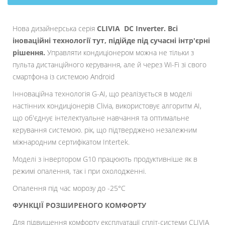
Нова дизайнерська серія
CLIVIA DC Inverter. Всі
іноваційні технології тут, підійде під сучасні інтр'єрні
рішення.
Управляти кондиціонером можна не тільки з
пульта дистанційного керування, але й через Wi-Fi зі свого
смартфона із системою Android
Інноваційна технологія G-AI, що реалізується в моделі
настінних кондиціонерів Clivia, використовує алгоритм AI,
що об'єднує інтелектуальне навчання та оптимальне
керування системою. рік, що підтверджено незалежним
міжнародним сертифікатом Intertek.
Моделі з інвертором G10 працюють продуктивніше як в
режимі опалення, так і при охолодженні.
Опалення під час морозу до -25°С
ФУНКЦІЇ РОЗШИРЕНОГО КОМФОРТУ
Для підвищення комфорту експлуатації спліт-системи CLIVIA