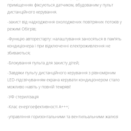
приміщеннях фіксуються датчиком, вбудованим у пульт
дистанційного керування.
-захист від надходження охолоджених повітряних потоків у
режимі Обігрів;
-Функцію авторестарту: налаштування заносяться в пам'ять
кондиціонера і при відключенні електроживлення не
збиваються;
-Блокування пульта для захисту дітей;
-Завдяки пульту дистанційного керування з рівномірним
LED-підсвічуванням екрана керувати кондиціонером стало
можливо навіть у повній темряві!
-УФ стерилізація
-Клас енергоефективності A+++;
-управління горизонтальними та вентильальними жалюзі