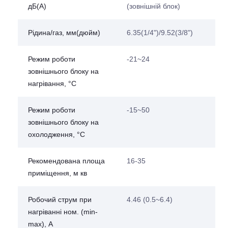
дБ(A)
(зовнішній блок)
Рідина/газ, мм(дюйм)
6.35(1/4")/9.52(3/8")
Режим роботи
-21~24
зовнішнього блоку на
нагрівання, °С
Режим роботи
-15~50
зовнішнього блоку на
охолодження, °С
Рекомендована площа
16-35
приміщення, м кв
Робочий струм при
4.46 (0.5~6.4)
нагріванні ном. (min-
max), А