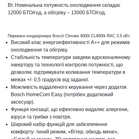
Вт. Номінальна потужність охолодження складає
12000 БТО/год, а обігріву – 13000 БТО/год.
Переваги кондиціонера Bosch Climate 4000i CL4000i RAC 3,5 кВт:
Високий клас енергоефективності А++ для режимів
охолодження та обігріву.
Стабільність температури завдяки вдосконаленому
інвертору та технології контролю потужності, що
дозволяє підтримувати коливання температури в
межах +/- 0,5 градусів від заданої.
Можливість віддаленого керування через додаток
Bosch HomeCom Easy (потрібен додатковий
аксесуар).
Функція іонізації, що ефективно видаляє алергени,
віруси та грибки з повітря.
Широкий набір функцій для забезпечення
комфорту: тихий режим, «Вітер, обходь мене»,