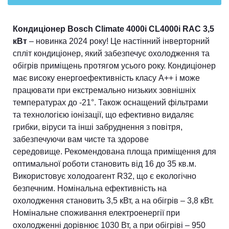
Кондиціонер Bosch Climate 4000i CL4000i RAC 3,5
кВт
– новинка 2024 року! Це настінний інверторний
спліт кондиціонер, який забезпечує охолодження та
обігрів приміщень протягом усього року. Кондиціонер
має високу енергоефективність класу А++ і може
працювати при екстремально низьких зовнішніх
температурах до -21°. Також оснащений фільтрами
та технологією іонізації, що ефективно видаляє
грибки, віруси та інші забруднення з повітря,
забезпечуючи вам чисте та здорове
середовище.
Рекомендована площа приміщення для
оптимальної роботи становить від 16 до 35 кв.м.
Використовує холодоагент R32, що є екологічно
безпечним. Номінальна ефективність на
охолодження становить 3,5 кВт, а на обігрів – 3,8 кВт.
Номінальне споживання електроенергії при
охолодженні дорівнює 1030 Вт, а при обігріві – 950