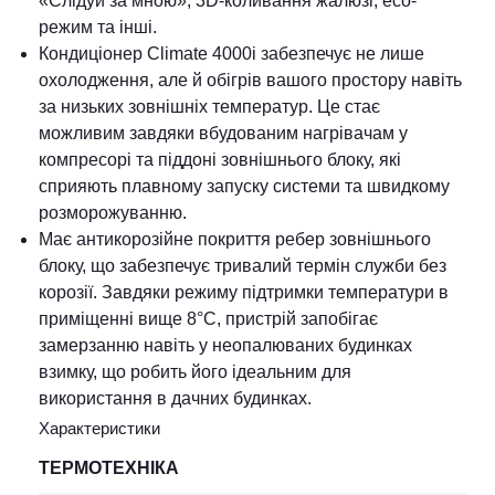
«Слідуй за мною», 3D-коливання жалюзі, eco-
режим та інші.
Кондиціонер Climate 4000i забезпечує не лише
охолодження, але й обігрів вашого простору навіть
за низьких зовнішніх температур. Це стає
можливим завдяки вбудованим нагрівачам у
компресорі та піддоні зовнішнього блоку, які
сприяють плавному запуску системи та швидкому
розморожуванню.
Має антикорозійне покриття ребер зовнішнього
блоку, що забезпечує тривалий термін служби без
корозії. Завдяки режиму підтримки температури в
приміщенні вище 8°C, пристрій запобігає
замерзанню навіть у неопалюваних будинках
взимку, що робить його ідеальним для
використання в дачних будинках.
Характеристики
ТЕРМОТЕХНІКА