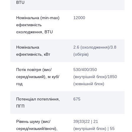
BTU
Номінальна (min-max)
12000
ефективність
охолодження, BTU
Номінальна
2.6 (охолодження)/3.8
ефективність, кВт
(обігрів)
Потік повітря (вис/
530/400/350
серед/низький), м куб/
(внутрішній блок)/1850
год
(зовнішній блок)
Потенціал потепління,
675
ПГП
Рівень шуму (вис/
39|33|22 | 21
серед/низький/вночі),
(внутрішній блок) | 55