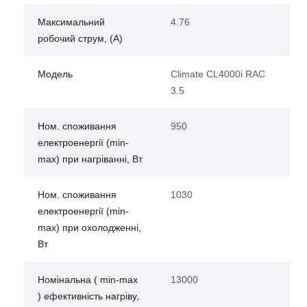
Максимальний
4.76
робочий струм, (А)
Модель
Climate CL4000i RAC
3.5
Ном. споживання
950
електроенергії (min-
max) при нагріванні, Вт
Ном. споживання
1030
електроенергії (min-
max) при охолодженні,
Вт
Номінальна ( min-max
13000
) ефективність нагріву,