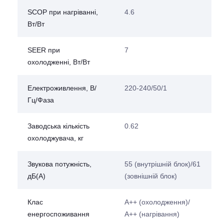
SCOP при нагріванні,
4.6
Вт/Вт
SEER при
7
охолодженні, Вт/Вт
Електроживлення, В/
220-240/50/1
Гц/Фаза
Заводська кількість
0.62
охолоджувача, кг
Звукова потужність,
55 (внутрішній блок)/61
дБ(А)
(зовнішній блок)
Клас
А++ (охолодження)/
енергоспоживання
А++ (нагрівання)