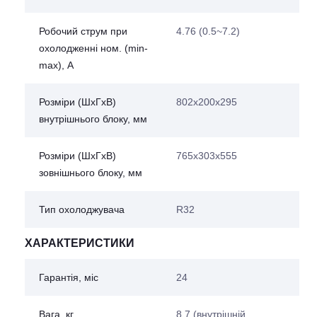
Робочий струм при
4.76 (0.5~7.2)
охолодженні ном. (min-
max), А
Розміри (ШхГхВ)
802х200х295
внутрішнього блоку, мм
Розміри (ШхГхВ)
765х303х555
зовнішнього блоку, мм
Тип охолоджувача
R32
ХАРАКТЕРИСТИКИ
Гарантія, міс
24
Вага, кг
8.7 (внутрішній