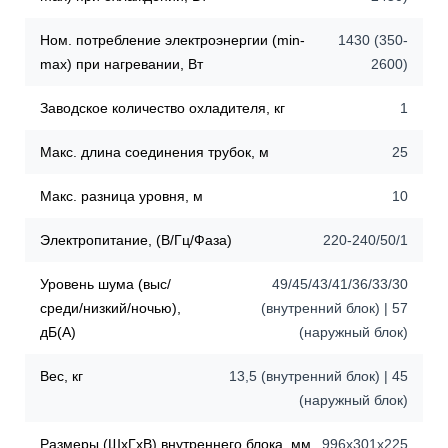
Ном. потребление электроэнергии (min-
1430 (350-
max) при нагревании, Вт
2600)
Заводское количество охладителя, кг
1
Макс. длина соединения трубок, м
25
Макс. разница уровня, м
10
Электропитание, (В/Гц/Фаза)
220-240/50/1
Уровень шума (выс/
49/45/43/41/36/33/30
среди/низкий/ночью),
(внутренний блок) | 57
дБ(A)
(наружный блок)
Вес, кг
13,5 (внутренний блок) | 45
(наружный блок)
Размеры (ШхГхВ) внутреннего блока, мм
996x301x225